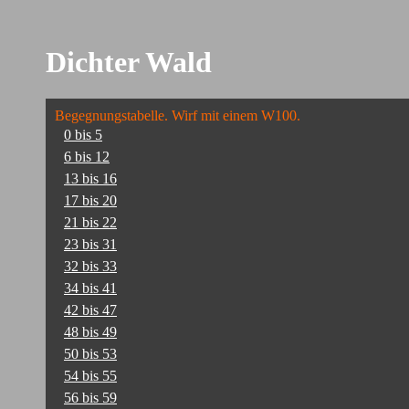
Dichter Wald
Begegnungstabelle. Wirf mit einem W100.
0 bis 5
6 bis 12
13 bis 16
17 bis 20
21 bis 22
23 bis 31
32 bis 33
34 bis 41
42 bis 47
48 bis 49
50 bis 53
54 bis 55
56 bis 59