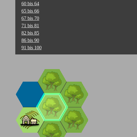
60 bis 64
65 bis 66
67 bis 70
71 bis 81
82 bis 85
86 bis 90
91 bis 100