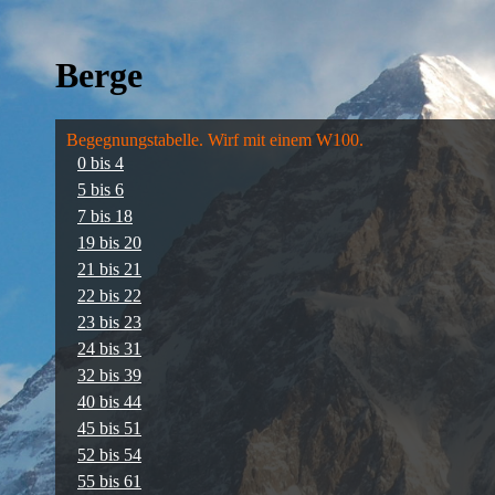
Berge
Begegnungstabelle. Wirf mit einem W100.
0 bis 4
5 bis 6
7 bis 18
19 bis 20
21 bis 21
22 bis 22
23 bis 23
24 bis 31
32 bis 39
40 bis 44
45 bis 51
52 bis 54
55 bis 61